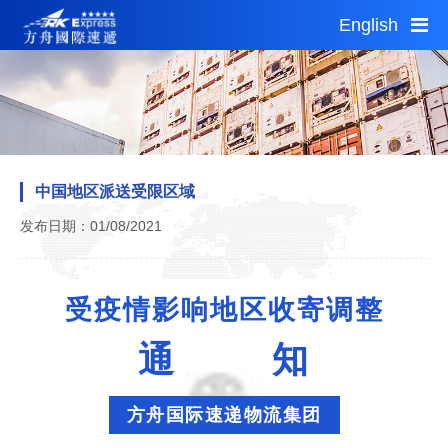
English
Sun 18:40
Sun 16:40
1 AUD = 4.96CNY
首页
服务指南
中国地区派送受限区域
公告通知
发布日期：01/08/2021
自助平台
网点查询
受疫情影响地区收寄调整
加盟投资
城市分站
通 知
关于我们
运费估算
方舟国际速递物流集团